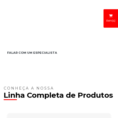
iten(s)
COMO PODEMOS TE
AJUDAR HOJE?
Temos uma equipe de especialistas à disposição para seu
auxílio. Clique no Botão abaixo e entre em contato conosco!
FALAR COM UM ESPECIALISTA
CONHEÇA A NOSSA
Linha Completa de Produtos