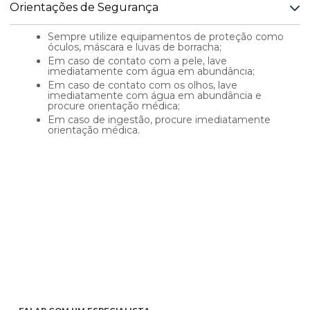
Orientações de Segurança
Sempre utilize equipamentos de proteção como
óculos, máscara e luvas de borracha;
Em caso de contato com a pele, lave
imediatamente com água em abundância;
Em caso de contato com os olhos, lave
imediatamente com água em abundância e
procure orientação médica;
Em caso de ingestão, procure imediatamente
orientação médica.
COMO PODEMOS TE
AJUDAR HOJE?
Temos uma equipe de especialistas à disposição para seu
auxílio. Clique no Botão abaixo e entre em contato conosco!