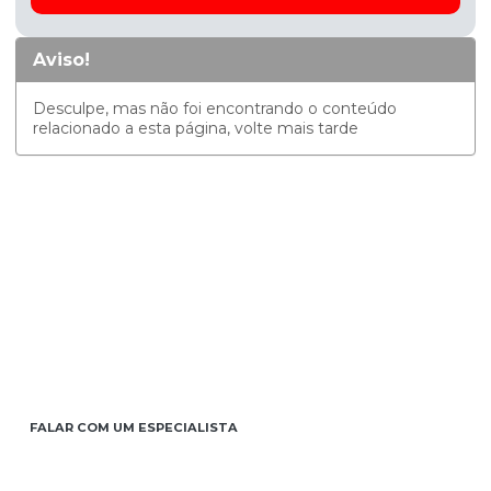
Aviso!
Desculpe, mas não foi encontrando o conteúdo
relacionado a esta página, volte mais tarde
COMO PODEMOS TE
AJUDAR HOJE?
Temos uma equipe de especialistas à disposição para seu
auxílio. Clique no Botão abaixo e entre em contato conosco!
FALAR COM UM ESPECIALISTA