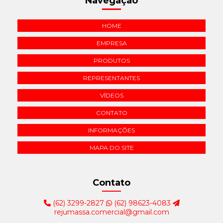
Navegação
HOME
EMPRESA
PRODUTOS
REPRESENTANTES
VÍDEOS
CONTATO
INFORMAÇÕES
MAPA DO SITE
Contato
(62) 3299-2827
(62) 98623-4083
rejumassa.comercial@gmail.com